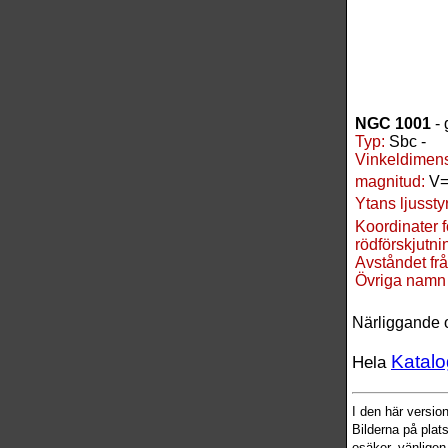
NGC 1001
- 
Typ:
Sbc -
Vinkeldimens
magnitud:
V=
Ytans ljussty
Koordinater 
rödförskjutnin
Avståndet frå
Övriga namn
Närliggande 
Katalo
Hela
I den här versi
Bilderna på plat
osäker, vänligen