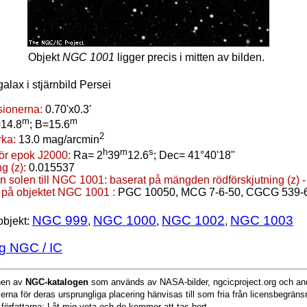
Objekt
NGC 1001
ligger precis i mitten av bilden.
galax i stjärnbild Persei
ionerna:
0.70'x0.3'
m
m
14.8
; B=15.6
2
rka:
13.0 mag/arcmin
h
m
s
för epok J2000:
Ra= 2
39
12.6
; Dec= 41°40'18"
g (z):
0.015537
n solen till NGC 1001:
baserat på mängden rödförskjutning (z) 
 på objektet NGC 1001 :
PGC 10050, MCG 7-6-50, CGCG 539-
NGC 999
NGC 1000
NGC 1002
NGC 1003
objekt:
,
,
,
g NGC / IC
onen av
NGC-katalogen
som används av NASA-bilder, ngcicproject.org och and
serna för deras ursprungliga placering hänvisas till som fria från licensbegrän
 författarna: Låt mig veta och de kommer att tas bort.