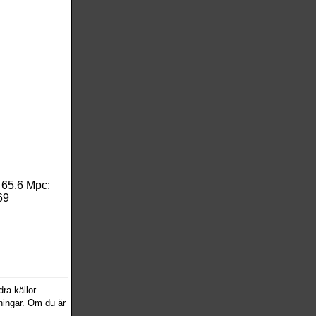
-
65.6 Mpc;
69
ra källor.
sningar. Om du är