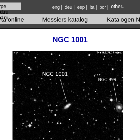
other...
|
|
|
|
|
eng
deu
esp
ita
por
d.ru
rta online
Messiers katalog
Katalogen N
NGC 1001