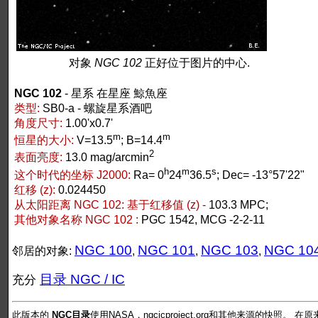
对象
NGC 102
正好位于图片的中心.
NGC 102
- 星系 在星座 鯨魚座
类型:
SB0-a - 螺旋星系酒吧
角度尺寸:
1.00'x0.7'
m
m
恒星的大小:
V=13.5
; B=14.4
2
表面亮度:
13.0 mag/arcmin
h
m
s
这个时代的坐标 J2000:
Ra= 0
24
36.5
; Dec= -13°57'22"
红移 (z):
0.024450
从太阳距离 NGC 102:
基于红移值 (z) -
103.3 MPC;
其他对象名称 NGC 102 :
PGC 1542, MCG -2-2-11
NGC 100
NGC 101
NGC 103
NGC 10
邻居的对象:
,
,
,
目录 NGC / IC
充分
此版本的
NGC目录
使用NASA，ngcicproject.org和其他来源的快照