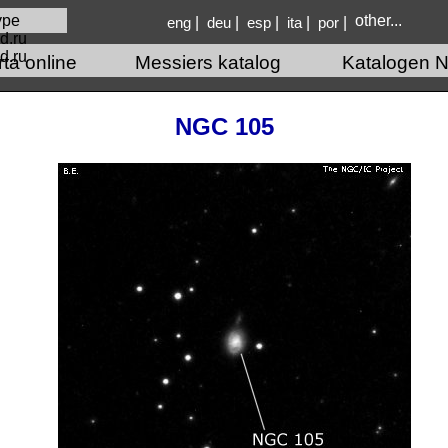
other...
|
|
|
|
|
eng
deu
esp
ita
por
d.ru
rta online
Messiers katalog
Katalogen N
NGC 105