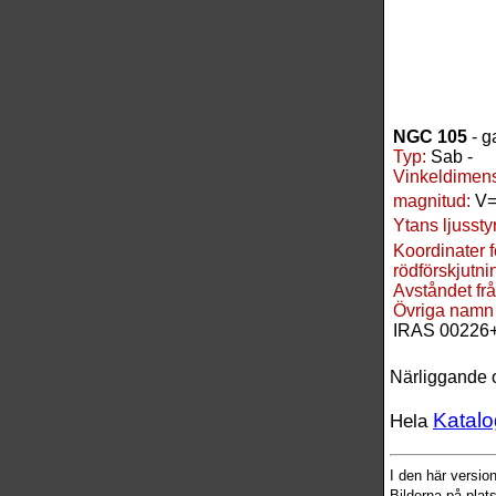
NGC 105
- g
Typ:
Sab -
Vinkeldimens
magnitud:
V=
Ytans ljussty
Koordinater 
rödförskjutnin
Avståndet frå
Övriga namn
IRAS 00226
Närliggande 
Katalo
Hela
I den här versi
Bilderna på plat