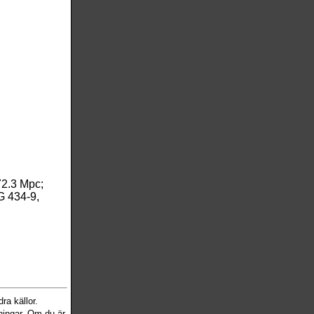
72.3 Mpc;
 434-9,
ra källor.
sningar. Om du är