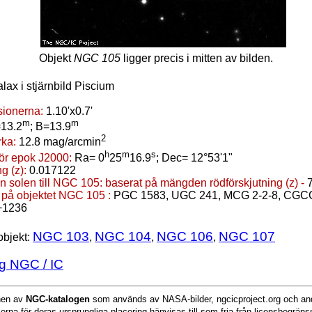
Objekt
NGC 105
ligger precis i mitten av bilden.
alax i stjärnbild Piscium
ionerna:
1.10'x0.7'
m
m
13.2
; B=13.9
2
rka:
12.8 mag/arcmin
h
m
s
för epok J2000:
Ra= 0
25
16.9
; Dec= 12°53'1"
g (z):
0.017122
n solen till NGC 105:
baserat på mängden rödförskjutning (z) -
 på objektet NGC 105 :
PGC 1583, UGC 241, MCG 2-2-8, CGCG
+1236
NGC 103
NGC 104
NGC 106
NGC 107
objekt:
,
,
,
g NGC / IC
onen av
NGC-katalogen
som används av NASA-bilder, ngcicproject.org och and
serna för deras ursprungliga placering hänvisas till som fria från licensbegrän