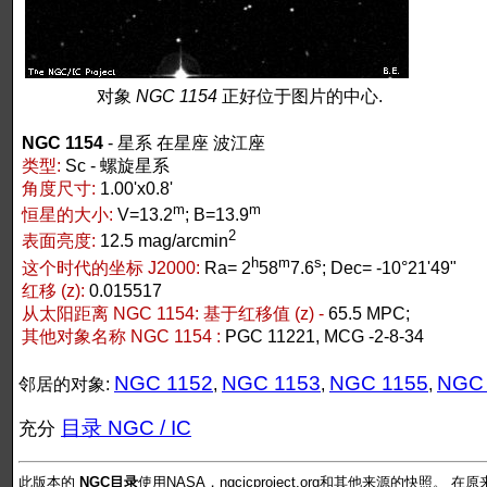
对象
NGC 1154
正好位于图片的中心.
NGC 1154
- 星系 在星座 波江座
类型:
Sc - 螺旋星系
角度尺寸:
1.00'x0.8'
m
m
恒星的大小:
V=13.2
; B=13.9
2
表面亮度:
12.5 mag/arcmin
h
m
s
这个时代的坐标 J2000:
Ra= 2
58
7.6
; Dec= -10°21'49"
红移 (z):
0.015517
从太阳距离 NGC 1154:
基于红移值 (z) -
65.5 MPC;
其他对象名称 NGC 1154 :
PGC 11221, MCG -2-8-34
NGC 1152
NGC 1153
NGC 1155
NGC 
邻居的对象:
,
,
,
目录 NGC / IC
充分
此版本的
NGC目录
使用NASA，ngcicproject.org和其他来源的快照