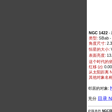
NGC 1422
-
类型:
SBab
角度尺寸:
2.3
恒星的大小:
表面亮度:
13
这个时代的坐标
红移 (z):
0.0
从太阳距离 NG
其他对象名称 N
邻居的对象:
目录 NG
充分
此版本的
NGC