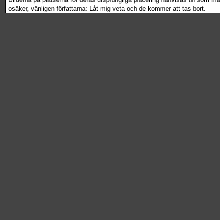
osäker, vänligen författarna: Låt mig veta och de kommer att tas bort.