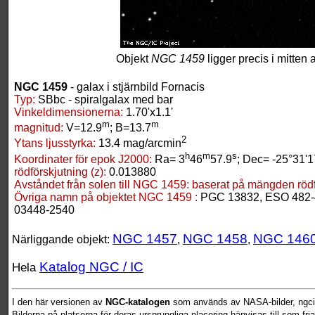
Objekt
NGC 1459
ligger precis i mitten 
NGC 1459
- galax i stjärnbild Fornacis
Typ:
SBbc - spiralgalax med bar
Vinkeldimensionerna:
1.70'x1.1'
m
m
magnitud:
V=12.9
; B=13.7
2
Ytans ljusstyrka:
13.4 mag/arcmin
h
m
s
Koordinater för epok J2000:
Ra= 3
46
57.9
; Dec= -25°31'1
rödförskjutning (z):
0.013880
Avståndet från solen till NGC 1459:
baserat på mängden rödfö
Övriga namn på objektet NGC 1459 :
PGC 13832, ESO 482-4
03448-2540
NGC 1457
NGC 1458
NGC 146
Närliggande objekt:
,
,
Katalog NGC / IC
Hela
I den här versionen av
NGC-katalogen
som används av NASA-bilder, ngcic
Bilderna på platserna för deras ursprungliga placering hänvisas till som fr