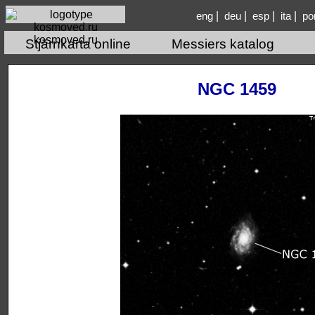
|
|
|
|
eng
deu
esp
ita
po
kosmoved.ru
Stjärnkarta online
Messiers katalog
NGC 1459