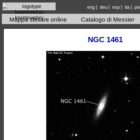
|
|
|
|
eng
deu
esp
ita
po
kosmoved.ru
Mappa stellare online
Catalogo di Messier
NGC 1461