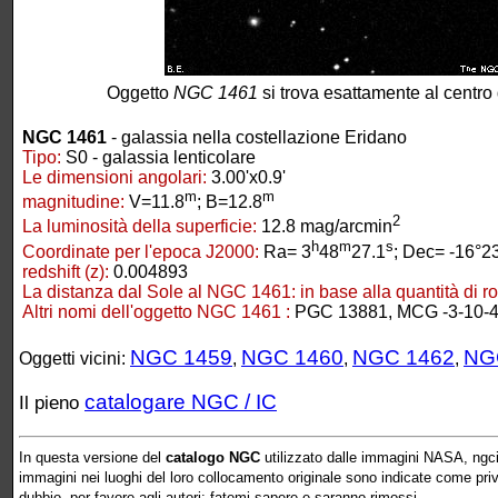
Oggetto
NGC 1461
si trova esattamente al centro
NGC 1461
- galassia nella costellazione Eridano
Tipo:
S0 - galassia lenticolare
Le dimensioni angolari:
3.00'x0.9'
m
m
magnitudine:
V=11.8
; B=12.8
2
La luminosità della superficie:
12.8 mag/arcmin
h
m
s
Coordinate per l'epoca J2000:
Ra= 3
48
27.1
; Dec= -16°2
redshift (z):
0.004893
La distanza dal Sole al NGC 1461:
in base alla quantità di r
Altri nomi dell'oggetto NGC 1461 :
PGC 13881, MCG -3-10-
NGC 1459
NGC 1460
NGC 1462
NG
Oggetti vicini:
,
,
,
catalogare NGC / IC
Il pieno
In questa versione del
catalogo NGC
utilizzato dalle immagini NASA, ngcic
immagini nei luoghi del loro collocamento originale sono indicate come prive 
dubbio, per favore agli autori: fatemi sapere e saranno rimossi.