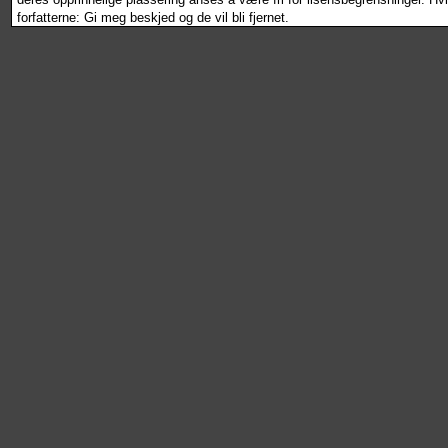
forfatterne: Gi meg beskjed og de vil bli fjernet.