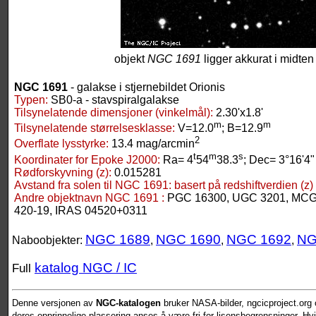
objekt
NGC 1691
ligger akkurat i midten 
NGC 1691
- galakse i stjernebildet Orionis
Typen:
SB0-a - stavspiralgalakse
Tilsynelatende dimensjoner (vinkelmål):
2.30'x1.8'
m
m
Tilsynelatende størrelsesklasse:
V=12.0
; B=12.9
2
Overflate lysstyrke:
13.4 mag/arcmin
t
m
s
Koordinater for Epoke J2000:
Ra= 4
54
38.3
; Dec= 3°16'4"
Rødforskyvning (z):
0.015281
Avstand fra solen til NGC 1691:
basert på redshiftverdien (z)
Andre objektnavn NGC 1691 :
PGC 16300, UGC 3201, MCG
420-19, IRAS 04520+0311
NGC 1689
NGC 1690
NGC 1692
NG
Naboobjekter:
,
,
,
katalog NGC / IC
Full
Denne versjonen av
NGC-katalogen
bruker NASA-bilder, ngcicproject.org o
deres opprinnelige plassering anses å være fri for lisensbegrensninger. Hvis