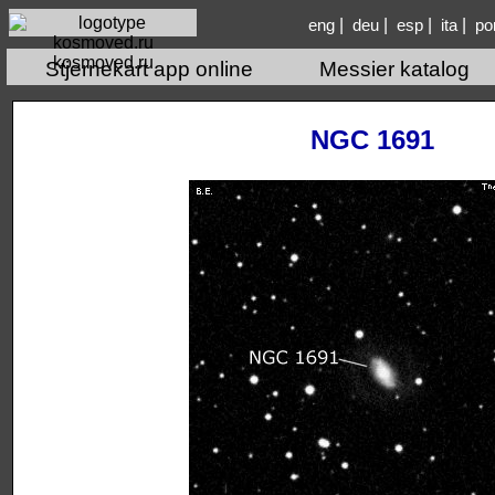
|
|
|
|
eng
deu
esp
ita
po
kosmoved.ru
Stjernekart app online
Messier katalog
NGC 1691