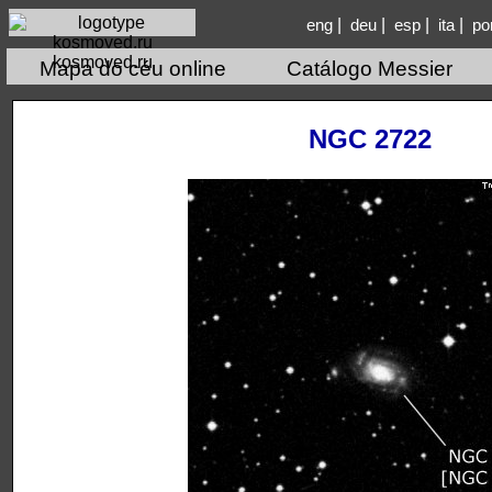
|
|
|
|
eng
deu
esp
ita
po
kosmoved.ru
Mapa do céu online
Catálogo Messier
NGC 2722