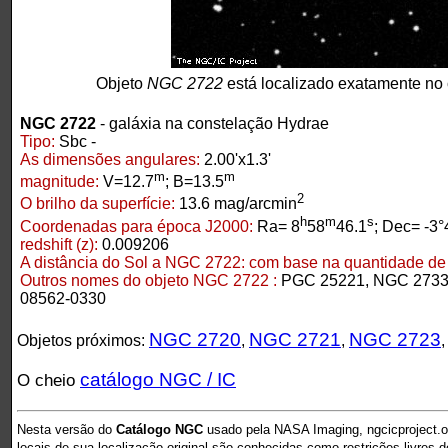
Objeto
NGC 2722
está localizado exatamente no
NGC 2722
- galáxia na constelação Hydrae
Tipo:
Sbc -
As dimensões angulares:
2.00'x1.3'
m
m
magnitude:
V=12.7
; B=13.5
2
O brilho da superfície:
13.6 mag/arcmin
h
m
s
Coordenadas para época J2000:
Ra= 8
58
46.1
; Dec= -3°
redshift (z):
0.009206
A distância do Sol a NGC 2722:
com base na quantidade de r
Outros nomes do objeto NGC 2722 :
PGC 25221, NGC 2733,
08562-0330
NGC 2720
NGC 2721
NGC 2723
Objetos próximos:
,
,
catálogo NGC / IC
O cheio
Nesta versão do
Catálogo NGC
usado pela NASA Imaging, ngcicproject.o
locais de sua localização original são conhecidas como restrições livres 