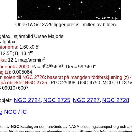
Objekt
NGC 2726
ligger precis i mitten av bilden.
galax i stjärnbild Ursae Majoris
ralgalax
ionerna:
1.60'x0.5'
m
m
12.5
; B=13.4
2
rka:
12.1 mag/arcmin
h
m
s
för epok J2000:
Ra= 9
4
56.8
; Dec= 59°56'0"
g (z):
0.005064
n solen till NGC 2726:
baserat på mängden rödförskjutning (z) 
 på objektet NGC 2726 :
PGC 25498, UGC 4750, MCG 10-13-
S 09010+6007
NGC 2724
NGC 2725
NGC 2727
NGC 2728
objekt:
,
,
,
g NGC / IC
onen av
NGC-katalogen
som används av NASA-bilder, ngcicproject.org och and
serna för deras ursprungliga placering hänvisas till som fria från licensbegrän