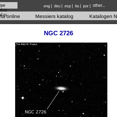
other...
|
|
|
|
|
eng
deu
esp
ita
por
d.ru
rta online
Messiers katalog
Katalogen N
NGC 2726