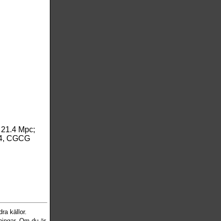
-
21.4 Mpc;
54, CGCG
ra källor.
sningar. Om du är