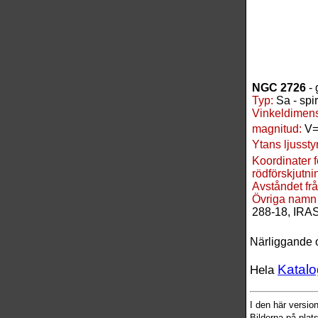
NGC 2726
- 
Typ:
Sa - spi
Vinkeldimens
magnitud:
V=
Ytans ljussty
Koordinater 
rödförskjutnin
Avståndet frå
Övriga namn
288-18, IRA
Närliggande 
Katalo
Hela
I den här versi
Bilderna på plat