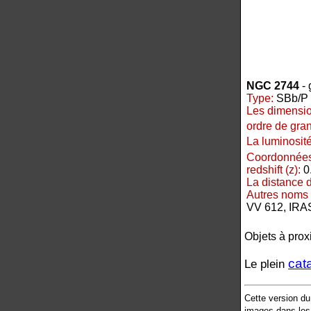
NGC 2744
- 
Type:
SBb/P -
Les dimensio
ordre de gra
La luminosité
Coordonnées
redshift (z):
0
La distance 
Autres noms 
VV 612, IRA
Objets à prox
cat
Le plein
Cette version d
images dans les 