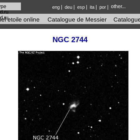
other...
|
|
|
|
|
eng
deu
esp
ita
por
d.ru
el etoile online
Catalogue de Messier
Catalogu
NGC 2744