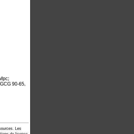
Mpc;
CGCG 90-65,
 sources. Les
tions de licence.