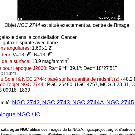
Objet
NGC 2744
est situé exactement au centre de l'image.
galaxie dans la constellation Cancer
 galaxie spirale avec barre
ns angulaires:
1.60'x1.2'
m
m
ndeur:
V=13.5
; B=13.9
2
 de la surface:
13.9 mag/arcmin
h
m
s
 pour l'époque J2000:
Ra= 9
4
39.1
; Dec= 18°27'51"
.011421
du Soleil à NGC 2744:
basé sur la quantité de redshift (z) -
48.2 
de l'objet NGC 2744 :
PGC 25480, UGC 4757, MCG 3-23-31, 
S 09018+1839
NGC 2742
NGC 2743
NGC 2744A
NGC 2745
imité:
,
,
,
alogue NGC / IC
u
catalogue NGC
utilise des images de la NASA, ngcicproject.org et d'autres
lieux de leur emplacement d'origine sont considérées comme libres de restric