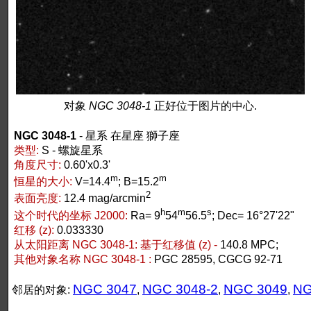
对象
NGC 3048-1
正好位于图片的中心.
NGC 3048-1
- 星系 在星座 獅子座
类型:
S - 螺旋星系
角度尺寸:
0.60'x0.3'
m
m
恒星的大小:
V=14.4
; B=15.2
2
表面亮度:
12.4 mag/arcmin
h
m
s
这个时代的坐标 J2000:
Ra= 9
54
56.5
; Dec= 16°27'22"
红移 (z):
0.033330
从太阳距离 NGC 3048-1:
基于红移值 (z) -
140.8 MPC;
其他对象名称 NGC 3048-1 :
PGC 28595, CGCG 92-71
NGC 3047
NGC 3048-2
NGC 3049
NG
邻居的对象:
,
,
,