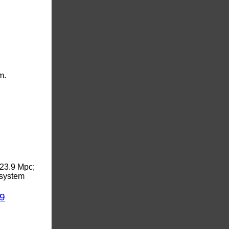
m.
23.9 Mpc;
system
9