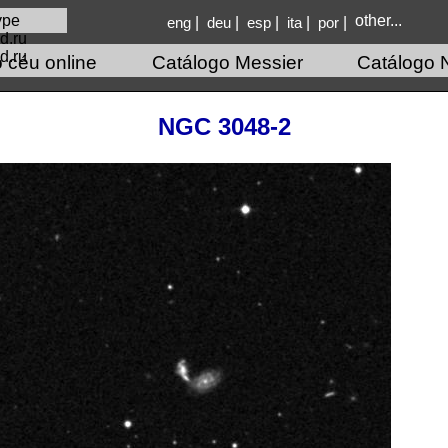
other...
|
|
|
|
|
eng
deu
esp
ita
por
d.ru
 céu online
Catálogo Messier
Catálogo 
NGC 3048-2