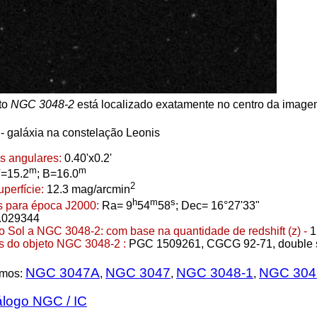
to
NGC 3048-2
está localizado exatamente no centro da image
- galáxia na constelação Leonis
s angulares:
0.40'x0.2'
m
m
=15.2
; B=16.0
2
uperfície:
12.3 mag/arcmin
h
m
s
 para época J2000:
Ra= 9
54
58
; Dec= 16°27'33"
.029344
do Sol a NGC 3048-2:
com base na quantidade de redshift (z) -
1
s do objeto NGC 3048-2 :
PGC 1509261, CGCG 92-71, double 
NGC 3047A
NGC 3047
NGC 3048-1
NGC 304
imos:
,
,
,
álogo NGC / IC