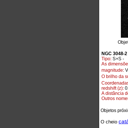
Obje
NGC 3048-2
Tipo:
S+S -
As dimensõe
magnitude:
V
O brilho da s
Coordenadas
redshift (z):
0
A distância 
Outros nome
Objetos próx
cat
O cheio