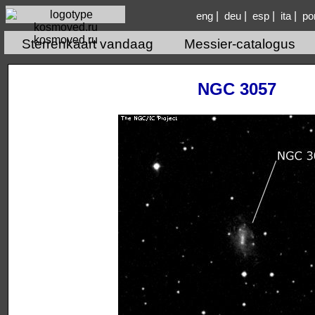
|
|
|
|
eng
deu
esp
ita
po
kosmoved.ru
Sterrenkaart vandaag
Messier-catalogus
NGC 3057