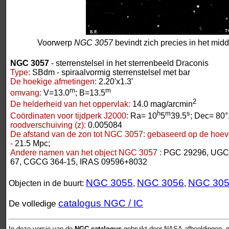
Voorwerp
NGC 3057
bevindt zich precies in het mid
NGC 3057
- sterrenstelsel in het sterrenbeeld Draconis
Type:
SBdm - spiraalvormig sterrenstelsel met bar
De hoekige afmetingen:
2.20'x1.3'
m
m
omvang:
V=13.0
; B=13.5
2
De helderheid van het oppervlak:
14.0 mag/arcmin
h
m
s
Coördinaten voor tijdperk J2000:
Ra= 10
5
39.5
; Dec= 80°
roodverschuiving (z):
0.005084
De afstand van de zon tot NGC 3057:
gebaseerd op de hoeve
-
21.5 Mpc;
Andere namen van het object NGC 3057 :
PGC 29296, UGC
67, CGCG 364-15, IRAS 09596+8032
NGC 3055
NGC 3056
NGC 30
Objecten in de buurt:
,
,
catalogus NGC / IC
De volledige
In deze versie van de
NGC-catalogus
gebruikt door NASA-afbeeldingen, n