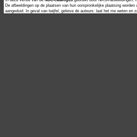
De afbeeldingen op de plaatsen van hun oorspronkelijke plaatsing worden als
aangeduid. In geval van twijfel, gelieve de auteurs: laat het me weten en 