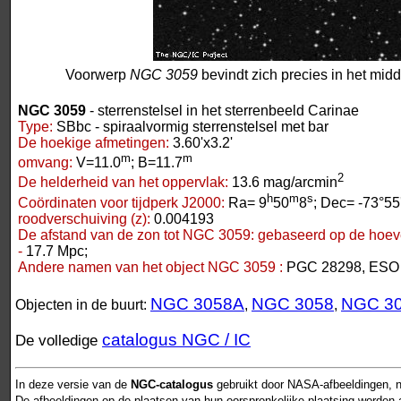
Voorwerp
NGC 3059
bevindt zich precies in het mid
NGC 3059
- sterrenstelsel in het sterrenbeeld Carinae
Type:
SBbc - spiraalvormig sterrenstelsel met bar
De hoekige afmetingen:
3.60'x3.2'
m
m
omvang:
V=11.0
; B=11.7
2
De helderheid van het oppervlak:
13.6 mag/arcmin
h
m
s
Coördinaten voor tijdperk J2000:
Ra= 9
50
8
; Dec= -73°55
roodverschuiving (z):
0.004193
De afstand van de zon tot NGC 3059:
gebaseerd op de hoeve
-
17.7 Mpc;
Andere namen van het object NGC 3059 :
PGC 28298, ESO 
NGC 3058A
NGC 3058
NGC 3
Objecten in de buurt:
,
,
catalogus NGC / IC
De volledige
In deze versie van de
NGC-catalogus
gebruikt door NASA-afbeeldingen, n
De afbeeldingen op de plaatsen van hun oorspronkelijke plaatsing worden als