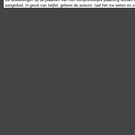
aangeduid. In geval van twijfel, gelieve de auteurs: laat het me weten en 