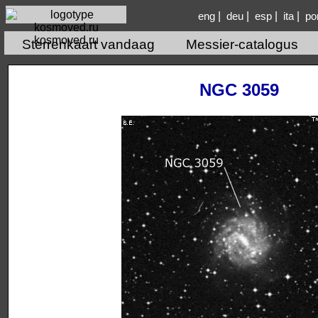
|
|
|
|
eng
deu
esp
ita
po
kosmoved.ru
Sterrenkaart vandaag
Messier-catalogus
NGC 3059