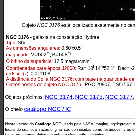
Objeto
NGC 3176
está localizado exatamente no ce
NGC 3176
- galáxia na constelação Hydrae
Tipo:
Sbc -
As dimensões angulares:
0.60'x0.5'
m
m
magnitude:
V=14.2
; B=14.8
2
O brilho da superfície:
12.5 mag/arcmin
h
m
s
Coordenadas para época J2000:
Ra= 10
14
52.1
; Dec= -2
redshift (z):
0.011108
A distância do Sol a NGC 3176:
com base na quantidade de r
Outros nomes do objeto NGC 3176 :
PGC 29907, ESO 567-
NGC 3174
NGC 3175
NGC 3177
Objetos próximos:
,
,
catálogo NGC / IC
O cheio
Nesta versão do
Catálogo NGC
usado pela NASA Imaging, ngcicproject.o
locais de sua localização original são conhecidas como restrições livres 
favor, os autores: deixe-me saber e eles serão apagados.