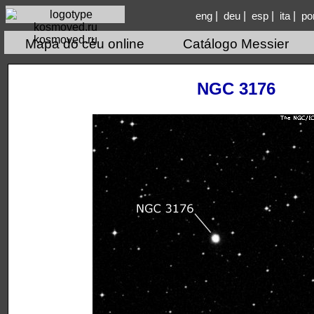
|
|
|
|
eng
deu
esp
ita
po
kosmoved.ru
Mapa do céu online
Catálogo Messier
NGC 3176