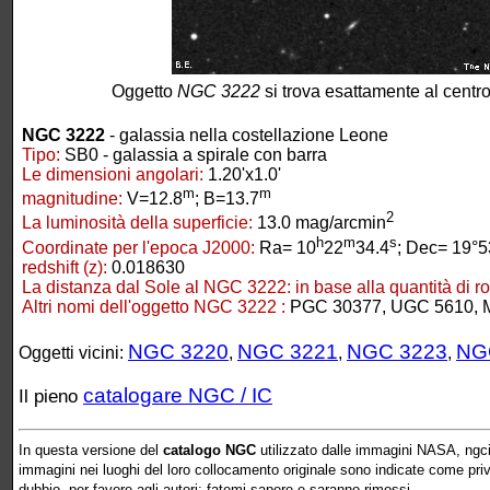
Oggetto
NGC 3222
si trova esattamente al centr
NGC 3222
- galassia nella costellazione Leone
Tipo:
SB0 - galassia a spirale con barra
Le dimensioni angolari:
1.20'x1.0'
m
m
magnitudine:
V=12.8
; B=13.7
2
La luminosità della superficie:
13.0 mag/arcmin
h
m
s
Coordinate per l'epoca J2000:
Ra= 10
22
34.4
; Dec= 19°5
redshift (z):
0.018630
La distanza dal Sole al NGC 3222:
in base alla quantità di r
Altri nomi dell'oggetto NGC 3222 :
PGC 30377, UGC 5610, 
NGC 3220
NGC 3221
NGC 3223
NG
Oggetti vicini:
,
,
,
catalogare NGC / IC
Il pieno
In questa versione del
catalogo NGC
utilizzato dalle immagini NASA, ngcic
immagini nei luoghi del loro collocamento originale sono indicate come prive 
dubbio, per favore agli autori: fatemi sapere e saranno rimossi.