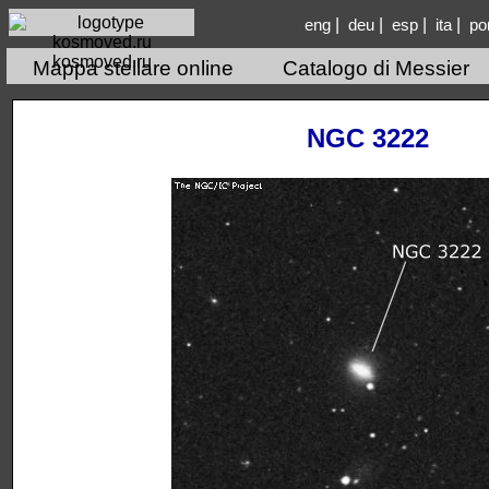
|
|
|
|
eng
deu
esp
ita
po
kosmoved.ru
Mappa stellare online
Catalogo di Messier
NGC 3222