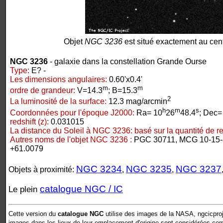
Objet
NGC 3236
est situé exactement au cent
NGC 3236
- galaxie dans la constellation Grande Ourse
Type:
E? -
Les dimensions angulaires:
0.60'x0.4'
m
m
ordre de grandeur:
V=14.3
; B=15.3
2
La luminosité de la surface:
12.3 mag/arcmin
h
m
s
Coordonnées pour l'époque J2000:
Ra= 10
26
48.4
; Dec=
redshift (z):
0.031015
La distance du Soleil à NGC 3236:
basé sur la quantité de red
Autres noms de l'objet NGC 3236 :
PGC 30711, MCG 10-15
+61.0079
NGC 3234
NGC 3235
NGC 3237
Objets à proximité:
,
,
catalogue NGC / IC
Le plein
Cette version du
catalogue NGC
utilise des images de la NASA, ngcicproj
images dans les lieux de leur emplacement d'origine sont considérées comm