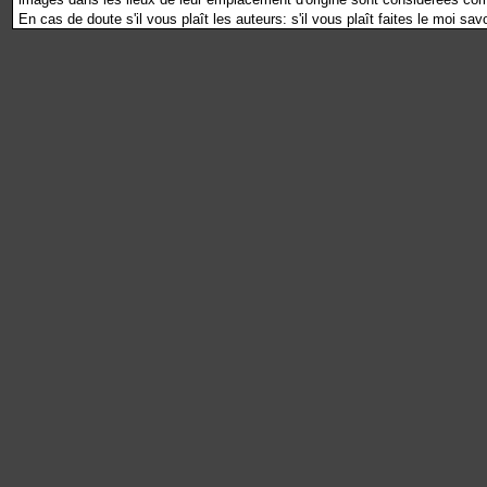
En cas de doute s'il vous plaît les auteurs: s'il vous plaît faites le moi sav