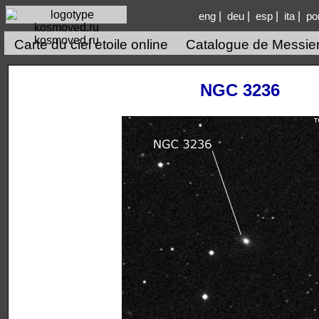
|
|
|
|
eng
deu
esp
ita
po
kosmoved.ru
Carte du ciel etoile online
Catalogue de Messie
NGC 3236