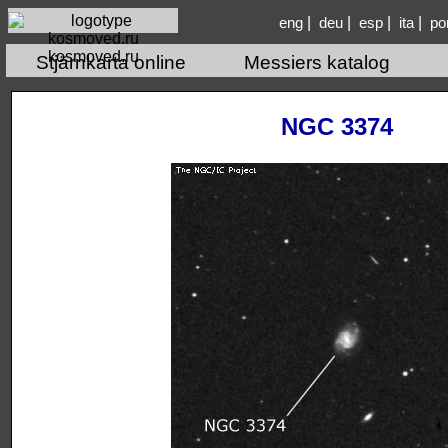
|
|
|
|
eng
deu
esp
ita
po
kosmoved.ru
Stjärnkarta online
Messiers katalog
NGC 3374