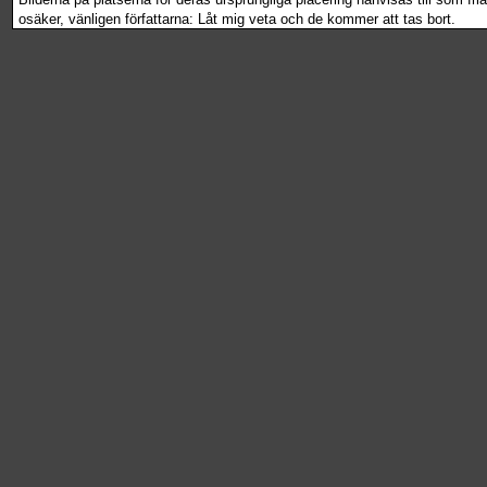
osäker, vänligen författarna: Låt mig veta och de kommer att tas bort.