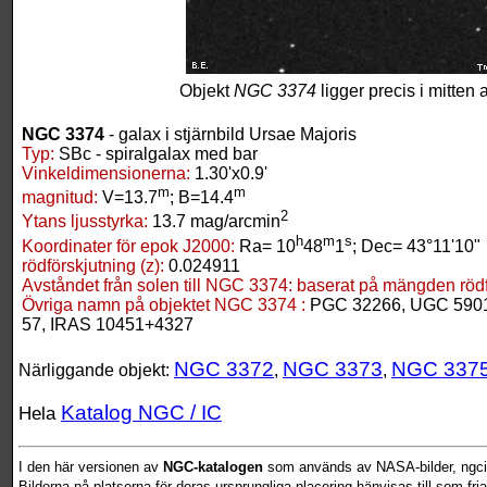
Objekt
NGC 3374
ligger precis i mitten 
NGC 3374
- galax i stjärnbild Ursae Majoris
Typ:
SBc - spiralgalax med bar
Vinkeldimensionerna:
1.30'x0.9'
m
m
magnitud:
V=13.7
; B=14.4
2
Ytans ljusstyrka:
13.7 mag/arcmin
h
m
s
Koordinater för epok J2000:
Ra= 10
48
1
; Dec= 43°11'10"
rödförskjutning (z):
0.024911
Avståndet från solen till NGC 3374:
baserat på mängden rödfö
Övriga namn på objektet NGC 3374 :
PGC 32266, UGC 5901
57, IRAS 10451+4327
NGC 3372
NGC 3373
NGC 337
Närliggande objekt:
,
,
Katalog NGC / IC
Hela
I den här versionen av
NGC-katalogen
som används av NASA-bilder, ngcic
Bilderna på platserna för deras ursprungliga placering hänvisas till som fr