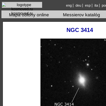
|
|
|
|
eng
deu
esp
ita
po
kosmoved.ru
Mapa oblohy online
Messierov katalóg
NGC 3414