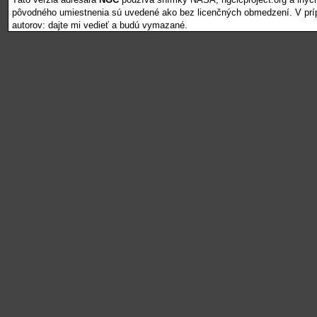
pôvodného umiestnenia sú uvedené ako bez licenčných obmedzení. V pr
autorov: dajte mi vedieť a budú vymazané.