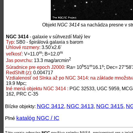
Objekt
NGC 3414
sa nachádza presne v st
NGC 3414
- galaxie v súhvezdí Malý lev
Typ:
SB0 - špirálová galaxia s barom
Uhlové rozmery:
3.50'x2.6'
m
m
veľkosť:
V=11.0
; B=12.0
2
Jas povrchu:
13.3 mag/arcmin
h
m
s
Súradnice pre epoch J2000:
Ra= 10
51
16.1
; Dec= 27°58'
RedShift (z):
0.004717
Vzdialenosť od Slnka až po NGC 3414:
na základe množstva
19.9 Mpc;
Iné mená objektu NGC 3414 :
PGC 32533, UGC 5959, MCG 
162, PRC C-35
NGC 3412
NGC 3413
NGC 3415
NG
Blízke objekty:
,
,
,
katalóg NGC / IC
Plné
Táto verzia adresára
NGC
používa snímky NASA, ngcicproject.org a inýc