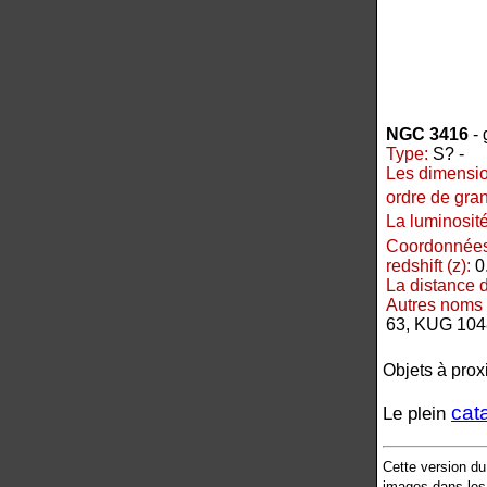
NGC 3416
- 
Type:
S? -
Les dimensio
ordre de gra
La luminosité
Coordonnées
redshift (z):
0
La distance 
Autres noms 
63, KUG 10
Objets à prox
cat
Le plein
Cette version d
images dans les 