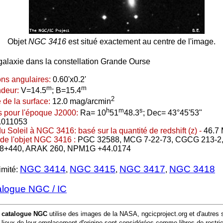
Objet
NGC 3416
est situé exactement au centre de l'image.
galaxie dans la constellation Grande Ourse
ns angulaires:
0.60'x0.2'
m
m
ndeur:
V=14.5
; B=15.4
2
 de la surface:
12.0 mag/arcmin
h
m
s
 pour l'époque J2000:
Ra= 10
51
48.3
; Dec= 43°45'53"
.011053
du Soleil à NGC 3416:
basé sur la quantité de redshift (z) -
46.7 
de l'objet NGC 3416 :
PGC 32588, MCG 7-22-73, CGCG 213-2
48+440, ARAK 260, NPM1G +44.0174
NGC 3414
NGC 3415
NGC 3417
NGC 3418
imité:
,
,
,
alogue NGC / IC
u
catalogue NGC
utilise des images de la NASA, ngcicproject.org et d'autres
lieux de leur emplacement d'origine sont considérées comme libres de restric