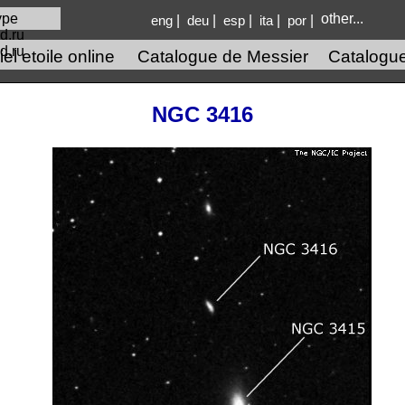
other...
|
|
|
|
|
eng
deu
esp
ita
por
d.ru
el etoile online
Catalogue de Messier
Catalogu
NGC 3416