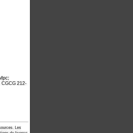
Mpc;
, CGCG 212-
 sources. Les
tions de licence.