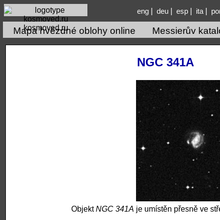
|
|
|
|
eng
deu
esp
ita
po
kosmoved.ru
Mapa hvězdné oblohy online
Messierův kata
NGC 341A
Objekt
NGC 341A
je umístěn přesně ve st