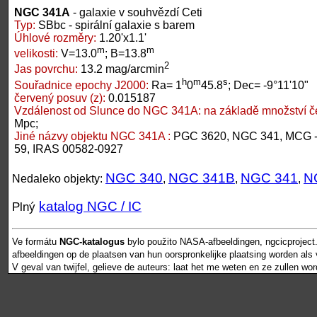
NGC 341A
- galaxie v souhvězdí Ceti
Typ:
SBbc - spirální galaxie s barem
Úhlové rozměry:
1.20'x1.1'
m
m
velikosti:
V=13.0
; B=13.8
2
Jas povrchu:
13.2 mag/arcmin
h
m
s
Souřadnice epochy J2000:
Ra= 1
0
45.8
; Dec= -9°11'10"
červený posuv (z):
0.015187
Vzdálenost od Slunce do NGC 341A:
na základě množství č
Mpc;
Jiné názvy objektu NGC 341A :
PGC 3620, NGC 341, MCG -2
59, IRAS 00582-0927
NGC 340
NGC 341B
NGC 341
N
Nedaleko objekty:
,
,
,
katalog NGC / IC
Plný
Ve formátu
NGC-katalogus
bylo použito NASA-afbeeldingen, ngcicproject
afbeeldingen op de plaatsen van hun oorspronkelijke plaatsing worden als vr
V geval van twijfel, gelieve de auteurs: laat het me weten en ze zullen wo