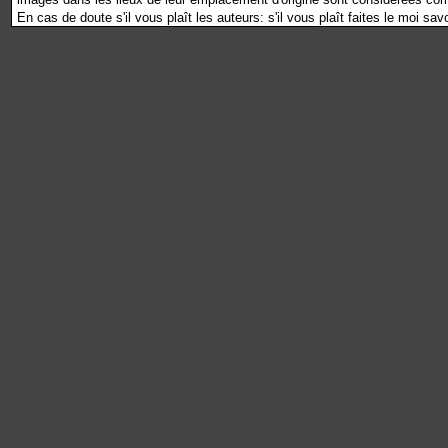
En cas de doute s'il vous plaît les auteurs: s'il vous plaît faites le moi sav