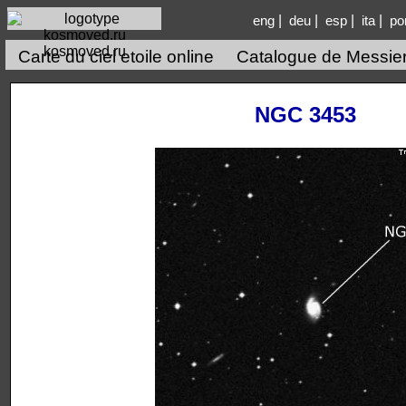
|
|
|
|
eng
deu
esp
ita
po
kosmoved.ru
Carte du ciel etoile online
Catalogue de Messie
NGC 3453