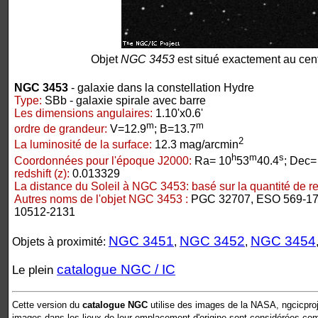
Objet
NGC 3453
est situé exactement au cent
NGC 3453
- galaxie dans la constellation Hydre
Type:
SBb - galaxie spirale avec barre
Les dimensions angulaires:
1.10'x0.6'
m
m
ordre de grandeur:
V=12.9
; B=13.7
2
La luminosité de la surface:
12.3 mag/arcmin
h
m
s
Coordonnées pour l'époque J2000:
Ra= 10
53
40.4
; Dec=
redshift (z):
0.013329
La distance du Soleil à NGC 3453:
basé sur la quantité de red
Autres noms de l'objet NGC 3453 :
PGC 32707, ESO 569-17
10512-2131
NGC 3451
NGC 3452
NGC 3454
Objets à proximité:
,
,
catalogue NGC / IC
Le plein
Cette version du
catalogue NGC
utilise des images de la NASA, ngcicproj
images dans les lieux de leur emplacement d'origine sont considérées comm