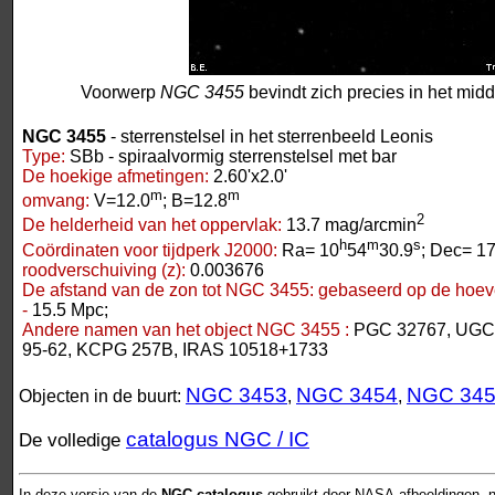
Voorwerp
NGC 3455
bevindt zich precies in het mid
NGC 3455
- sterrenstelsel in het sterrenbeeld Leonis
Type:
SBb - spiraalvormig sterrenstelsel met bar
De hoekige afmetingen:
2.60'x2.0'
m
m
omvang:
V=12.0
; B=12.8
2
De helderheid van het oppervlak:
13.7 mag/arcmin
h
m
s
Coördinaten voor tijdperk J2000:
Ra= 10
54
30.9
; Dec= 17
roodverschuiving (z):
0.003676
De afstand van de zon tot NGC 3455:
gebaseerd op de hoeve
-
15.5 Mpc;
Andere namen van het object NGC 3455 :
PGC 32767, UGC
95-62, KCPG 257B, IRAS 10518+1733
NGC 3453
NGC 3454
NGC 34
Objecten in de buurt:
,
,
catalogus NGC / IC
De volledige
In deze versie van de
NGC-catalogus
gebruikt door NASA-afbeeldingen, n