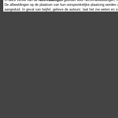
De afbeeldingen op de plaatsen van hun oorspronkelijke plaatsing worden als
aangeduid. In geval van twijfel, gelieve de auteurs: laat het me weten en 