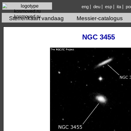
|
|
|
|
eng
deu
esp
ita
po
kosmoved.ru
Sterrenkaart vandaag
Messier-catalogus
NGC 3455