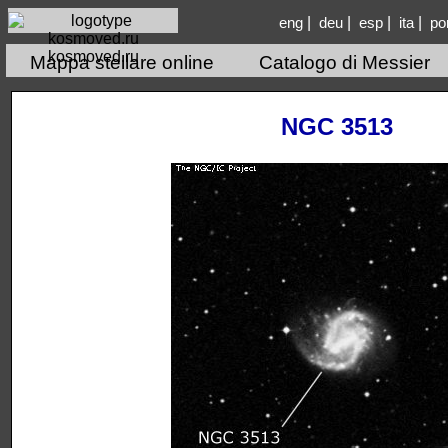
|
|
|
|
eng
deu
esp
ita
po
kosmoved.ru
Mappa stellare online
Catalogo di Messier
NGC 3513