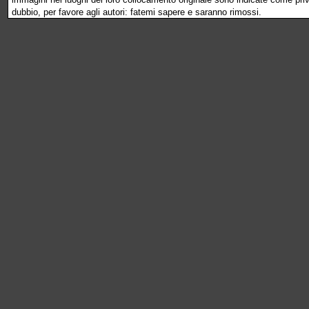
dubbio, per favore agli autori: fatemi sapere e saranno rimossi.