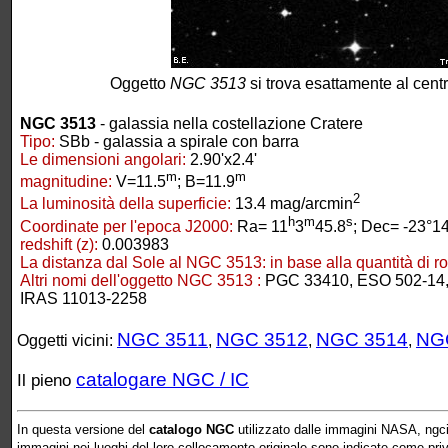
Oggetto
NGC 3513
si trova esattamente al cent
NGC 3513
- galassia nella costellazione Cratere
Tipo:
SBb - galassia a spirale con barra
Le dimensioni angolari:
2.90'x2.4'
m
m
magnitudine:
V=11.5
; B=11.9
2
La luminosità della superficie:
13.4 mag/arcmin
h
m
s
Coordinate per l'epoca J2000:
Ra= 11
3
45.8
; Dec= -23°14
redshift (z):
0.003983
La distanza dal Sole al NGC 3513:
in base alla quantità di r
Altri nomi dell'oggetto NGC 3513 :
PGC 33410, ESO 502-14,
IRAS 11013-2258
NGC 3511
NGC 3512
NGC 3514
NG
Oggetti vicini:
,
,
,
catalogare NGC / IC
Il pieno
In questa versione del
catalogo NGC
utilizzato dalle immagini NASA, ngcic
immagini nei luoghi del loro collocamento originale sono indicate come prive 