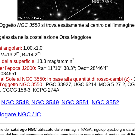
Oggetto
NGC 3550
si trova esattamente al centro dell'immagine
galassia nella costellazione Orsa Maggiore
i angolari:
1.00'x1.0'
m
m
V=13.2
; B=14.2
2
 della superficie:
13.3 mag/arcmin
h
m
s
er l'epoca J2000:
Ra= 11
10
38.3
; Dec= 28°46'4"
.034651
dal Sole al NGC 3550:
in base alla quantità di rosso-cambi (z) -
ell'oggetto NGC 3550 :
PGC 33927, UGC 6214, MCG 5-27-2, CG
, CGCG 156-3, KCPG 274A
NGC 3548
NGC 3549
NGC 3551
NGC 3552
:
,
,
,
logare NGC / IC
ne del
catalogo NGC
utilizzato dalle immagini NASA, ngcicproject.org e da alt
hi del loro collocamento originale sono indicate come prive di restrizioni di li