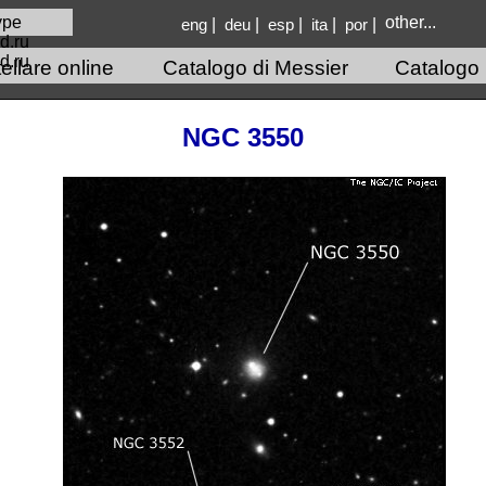
other...
|
|
|
|
|
eng
deu
esp
ita
por
d.ru
llare online
Catalogo di Messier
Catalogo
NGC 3550