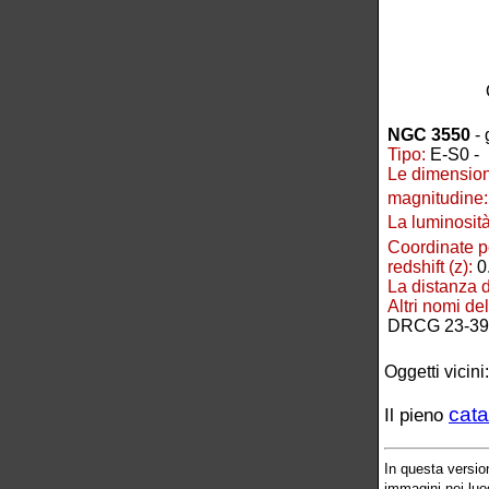
NGC 3550
- 
Tipo:
E-S0 -
Le dimension
magnitudine:
La luminosità
Coordinate p
redshift (z):
0
La distanza 
Altri nomi d
DRCG 23-39
Oggetti vicini
cata
Il pieno
In questa versio
immagini nei luog