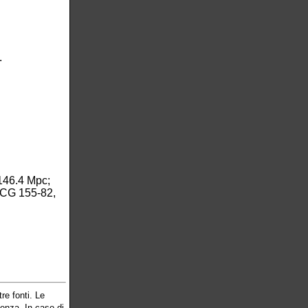
.
146.4 Mpc;
CG 155-82,
re fonti. Le
cenza. In caso di