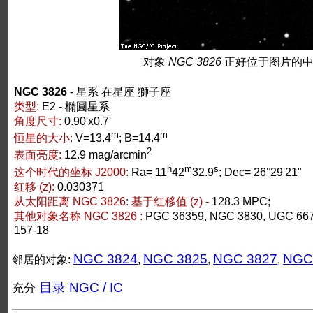
对象
NGC 3826
正好位于图片的中
NGC 3826
- 星系 在星座 獅子座
类型:
E2 - 橢圓星系
角度尺寸:
0.90'x0.7'
m
m
恒星的大小:
V=13.4
; B=14.4
2
表面亮度:
12.9 mag/arcmin
h
m
s
这个时代的坐标 J2000:
Ra= 11
42
32.9
; Dec= 26°29'21"
红移 (z):
0.030371
从太阳距离 NGC 3826:
基于红移值 (z) -
128.3 MPC;
其他对象名称 NGC 3826 :
PGC 36359, NGC 3830, UGC 66
157-18
NGC 3824
NGC 3825
NGC 3827
NGC
邻居的对象:
,
,
,
目录 NGC / IC
充分