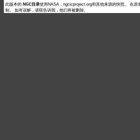
此版本的
NGC目录
使用NASA，ngcicproject.org和其他来源的快照
制。 如有误解，请联告诉我，他们将被删除。