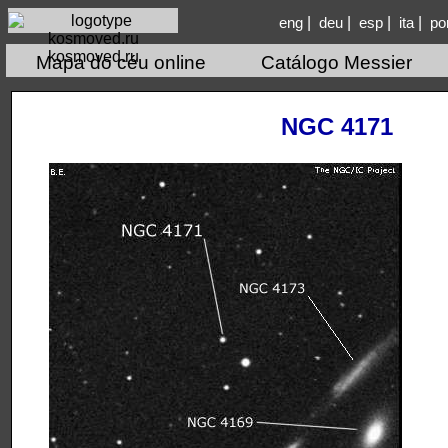
|
|
|
|
eng
deu
esp
ita
po
kosmoved.ru
Mapa do céu online
Catálogo Messier
NGC 4171