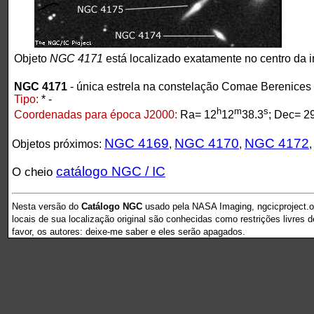
Objeto
NGC 4171
está localizado exatamente no centro da
NGC 4171
- única estrela na constelação Comae Berenices
Tipo:
* -
h
m
s
Coordenadas para época J2000:
Ra= 12
12
38.3
; Dec= 2
NGC 4169
NGC 4170
NGC 4172
Objetos próximos:
,
,
catálogo NGC / IC
O cheio
Nesta versão do
Catálogo NGC
usado pela NASA Imaging, ngcicproject.o
locais de sua localização original são conhecidas como restrições livres 
favor, os autores: deixe-me saber e eles serão apagados.