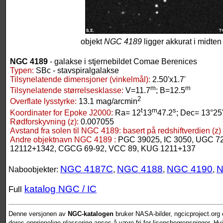
objekt
NGC 4189
ligger akkurat i midten 
NGC 4189
- galakse i stjernebildet Comae Berenices
Typen:
SBc - stavspiralgalakse
Tilsynelatende dimensjoner (vinkelmål):
2.50'x1.7'
m
m
Tilsynelatende størrelsesklasse:
V=11.7
; B=12.5
2
Overflate lysstyrke:
13.1 mag/arcmin
t
m
s
Koordinater for Epoke J2000:
Ra= 12
13
47.2
; Dec= 13°25
Rødforskyvning (z):
0.007055
Avstand fra solen til NGC 4189:
basert på redshiftverdien (z)
Andre objektnavn NGC 4189 :
PGC 39025, IC 3050, UGC 7
12112+1342, CGCG 69-92, VCC 89, KUG 1211+137
NGC 4187C
NGC 4188
NGC 4190
N
Naboobjekter:
,
,
,
katalog NGC / IC
Full
Denne versjonen av
NGC-katalogen
bruker NASA-bilder, ngcicproject.org o
deres opprinnelige plassering anses å være fri for lisensbegrensninger. Hvis