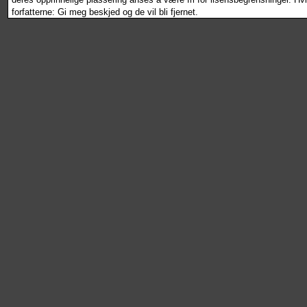
forfatterne: Gi meg beskjed og de vil bli fjernet.