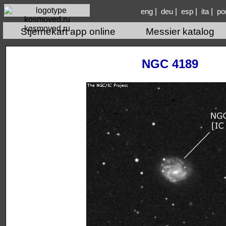
|
|
|
|
eng
deu
esp
ita
po
kosmoved.ru
Stjernekart app online
Messier katalog
NGC 4189