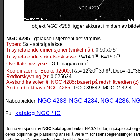
objekt
NGC 4285
ligger akkurat i midten av bildet
NGC 4285
- galakse i stjernebildet Virginis
Typen:
Sa - spiralgalakse
Tilsynelatende dimensjoner (vinkelmål):
0.90'x0.5'
m
m
Tilsynelatende størrelsesklasse:
V=14.1
; B=15.0
2
Overflate lysstyrke:
13.1 mag/arcmin
t
m
s
Koordinater for Epoke J2000:
Ra= 12
20
39.8
; Dec= -11°3
Rødforskyvning (z):
0.025624
Avstand fra solen til NGC 4285:
basert på redshiftverdien (z)
Andre objektnavn NGC 4285 :
PGC 39842, MCG -2-32-4
NGC 4283
NGC 4284
NGC 4286
NG
Naboobjekter:
,
,
,
katalog NGC / IC
Full
Denne versjonen av
NGC-katalogen
bruker NASA-bilder, ngcicproject.org o
deres opprinnelige plassering anses å være fri for lisensbegrensninger. Hvis
forfatterne: Gi meg beskjed og de vil bli fjernet.