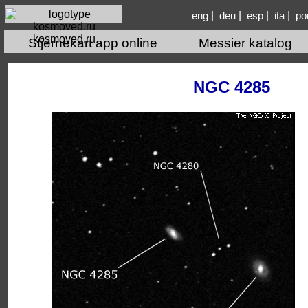
|
|
|
|
eng
deu
esp
ita
po
kosmoved.ru
Stjernekart app online
Messier katalog
NGC 4285