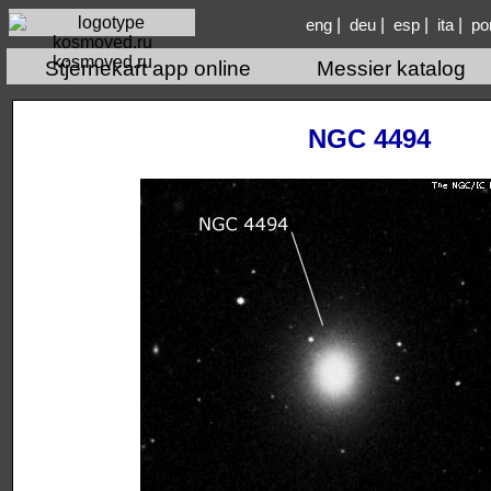
|
|
|
|
eng
deu
esp
ita
po
kosmoved.ru
Stjernekart app online
Messier katalog
NGC 4494