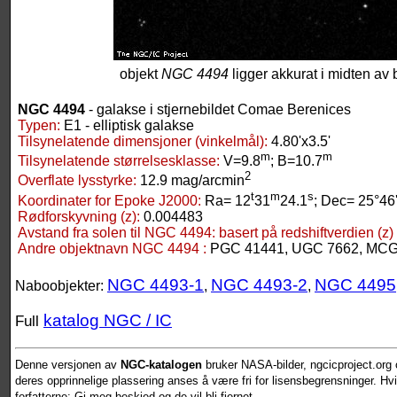
objekt
NGC 4494
ligger akkurat i midten av b
NGC 4494
- galakse i stjernebildet Comae Berenices
Typen:
E1 - elliptisk galakse
Tilsynelatende dimensjoner (vinkelmål):
4.80'x3.5'
m
m
Tilsynelatende størrelsesklasse:
V=9.8
; B=10.7
2
Overflate lysstyrke:
12.9 mag/arcmin
t
m
s
Koordinater for Epoke J2000:
Ra= 12
31
24.1
; Dec= 25°46
Rødforskyvning (z):
0.004483
Avstand fra solen til NGC 4494:
basert på redshiftverdien (z)
Andre objektnavn NGC 4494 :
PGC 41441, UGC 7662, MCG
NGC 4493-1
NGC 4493-2
NGC 4495
Naboobjekter:
,
,
katalog NGC / IC
Full
Denne versjonen av
NGC-katalogen
bruker NASA-bilder, ngcicproject.org o
deres opprinnelige plassering anses å være fri for lisensbegrensninger. Hvis
forfatterne: Gi meg beskjed og de vil bli fjernet.