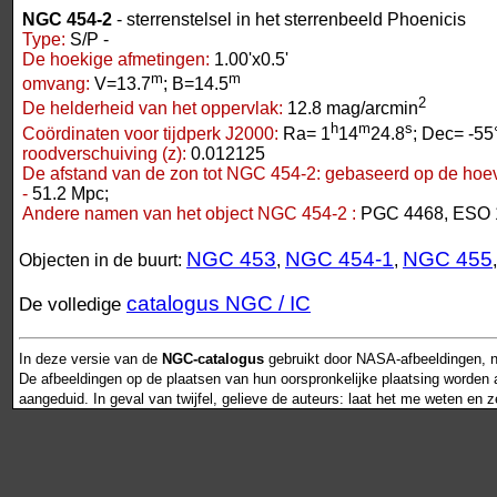
NGC 454-2
- sterrenstelsel in het sterrenbeeld Phoenicis
Type:
S/P -
De hoekige afmetingen:
1.00'x0.5'
m
m
omvang:
V=13.7
; B=14.5
2
De helderheid van het oppervlak:
12.8 mag/arcmin
h
m
s
Coördinaten voor tijdperk J2000:
Ra= 1
14
24.8
; Dec= -55
roodverschuiving (z):
0.012125
De afstand van de zon tot NGC 454-2:
gebaseerd op de hoev
-
51.2 Mpc;
Andere namen van het object NGC 454-2 :
PGC 4468, ESO 
NGC 453
NGC 454-1
NGC 455
Objecten in de buurt:
,
,
catalogus NGC / IC
De volledige
In deze versie van de
NGC-catalogus
gebruikt door NASA-afbeeldingen, n
De afbeeldingen op de plaatsen van hun oorspronkelijke plaatsing worden als
aangeduid. In geval van twijfel, gelieve de auteurs: laat het me weten en 