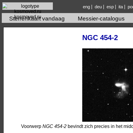
|
|
|
|
eng
deu
esp
ita
po
kosmoved.ru
Sterrenkaart vandaag
Messier-catalogus
NGC 454-2
Voorwerp
NGC 454-2
bevindt zich precies in het mid