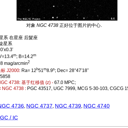
对象
NGC 4738
正好位于图片的中心.
 星系 在星座 后髮座
螺旋星系
0'x0.3'
m
m
V=13.4
; B=14.2
2
.8 mag/arcmin
h
m
s
 J2000:
Ra= 12
51
8.9
; Dec= 28°47'18"
15858
C 4738:
基于红移值 (z) -
67.0 MPC;
GC 4738 :
PGC 43517, UGC 7999, MCG 5-30-103, CGCG 1
NGC 4736
NGC 4737
NGC 4739
NGC 4740
,
,
,
C / IC