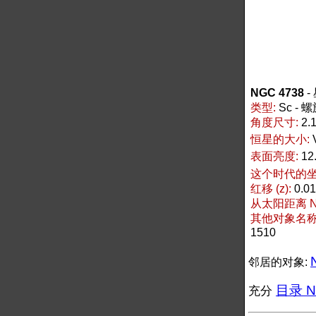
NGC 4738
-
类型:
Sc - 
角度尺寸:
2.1
恒星的大小:
表面亮度:
12
这个时代的坐标
红移 (z):
0.0
从太阳距离 NG
其他对象名称 N
1510
邻居的对象:
目录 NG
充分