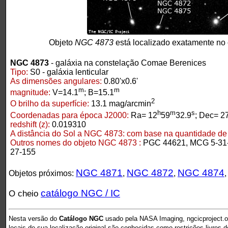
Objeto
NGC 4873
está localizado exatamente no
NGC 4873
- galáxia na constelação Comae Berenices
Tipo:
S0 - galáxia lenticular
As dimensões angulares:
0.80'x0.6'
m
m
magnitude:
V=14.1
; B=15.1
2
O brilho da superfície:
13.1 mag/arcmin
h
m
s
Coordenadas para época J2000:
Ra= 12
59
32.9
; Dec= 2
redshift (z):
0.019310
A distância do Sol a NGC 4873:
com base na quantidade de r
Outros nomes do objeto NGC 4873 :
PGC 44621, MCG 5-31
27-155
NGC 4871
NGC 4872
NGC 4874
Objetos próximos:
,
,
catálogo NGC / IC
O cheio
Nesta versão do
Catálogo NGC
usado pela NASA Imaging, ngcicproject.o
locais de sua localização original são conhecidas como restrições livres 