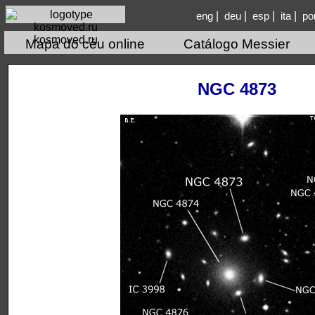
|
|
|
|
eng
deu
esp
ita
po
kosmoved.ru
Mapa do céu online
Catálogo Messier
NGC 4873