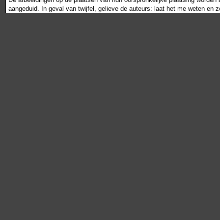
aangeduid. In geval van twijfel, gelieve de auteurs: laat het me weten en 