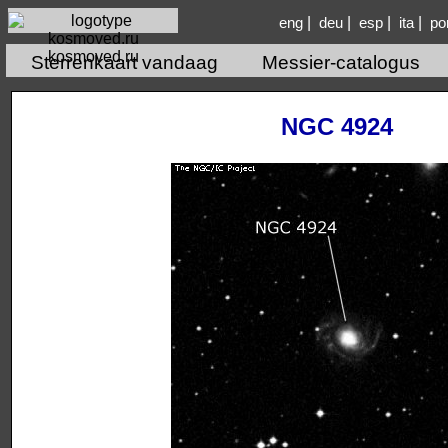
|
|
|
|
eng
deu
esp
ita
po
kosmoved.ru
Sterrenkaart vandaag
Messier-catalogus
NGC 4924