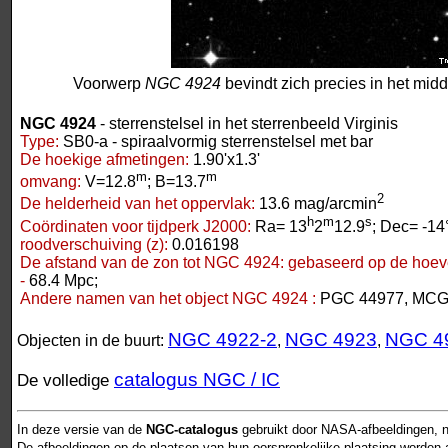
Voorwerp
NGC 4924
bevindt zich precies in het mid
NGC 4924
- sterrenstelsel in het sterrenbeeld Virginis
Type:
SB0-a - spiraalvormig sterrenstelsel met bar
De hoekige afmetingen:
1.90'x1.3'
m
m
omvang:
V=12.8
; B=13.7
2
De helderheid van het oppervlak:
13.6 mag/arcmin
h
m
s
Coördinaten voor tijdperk J2000:
Ra= 13
2
12.9
; Dec= -14
roodverschuiving (z):
0.016198
De afstand van de zon tot NGC 4924:
gebaseerd op de hoeve
-
68.4 Mpc;
Andere namen van het object NGC 4924 :
PGC 44977, MCG 
NGC 4922-2
NGC 4923
NGC 4
Objecten in de buurt:
,
,
catalogus NGC / IC
De volledige
In deze versie van de
NGC-catalogus
gebruikt door NASA-afbeeldingen, n
De afbeeldingen op de plaatsen van hun oorspronkelijke plaatsing worden als