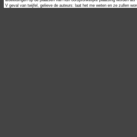
V geval van twijfel, gelieve de auteurs: laat het me weten en ze zullen wo