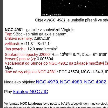
Objekt
NGC 4981
je umístěn přesně ve stř
NGC 4981
- galaxie v souhvězdí Virginis
Typ:
SBbc - spirální galaxie s barem
Úhlové rozměry:
2.80'x1.9'
m
m
velikosti:
V=11.3
; B=12.1
2
Jas povrchu:
12.9 mag/arcmin
h
m
s
Souřadnice epochy J2000:
Ra= 13
8
48.7
; Dec= -6°46'39"
červený posuv (z):
0.005604
Vzdálenost od Slunce do NGC 4981:
na základě množství č
Mpc;
Jiné názvy objektu NGC 4981 :
PGC 45574, MCG -1-34-3, 
NGC 4979
NGC 4980
NGC 4982
Nedaleko objekty:
,
,
katalog NGC / IC
Plný
Ve formátu
NGC-katalogus
bylo použito NASA-afbeeldingen, ngcicproject
afbeeldingen op de plaatsen van hun oorspronkelijke plaatsing worden als vr