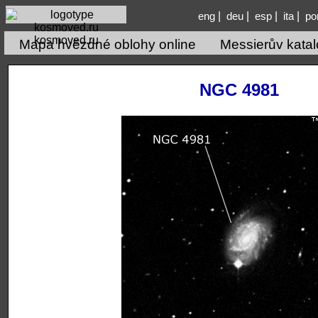
|
|
|
|
eng
deu
esp
ita
po
kosmoved.ru
Mapa hvězdné oblohy online
Messierův kata
NGC 4981