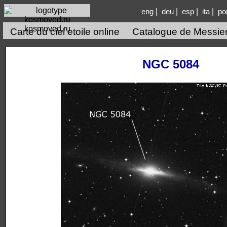
|
|
|
|
eng
deu
esp
ita
po
kosmoved.ru
Carte du ciel etoile online
Catalogue de Messie
NGC 5084