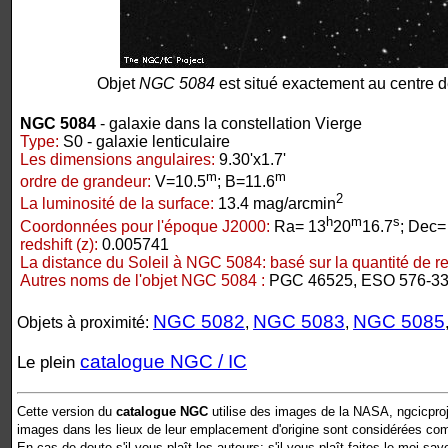
Objet
NGC 5084
est situé exactement au centre d
NGC 5084
- galaxie dans la constellation Vierge
Type:
S0 - galaxie lenticulaire
Les dimensions angulaires:
9.30'x1.7'
m
m
ordre de grandeur:
V=10.5
; B=11.6
2
La luminosité de la surface:
13.4 mag/arcmin
h
m
s
Coordonnées pour l'époque J2000:
Ra= 13
20
16.7
; Dec=
redshift (z):
0.005741
La distance du Soleil à NGC 5084:
basé sur la quantité de red
Autres noms de l'objet NGC 5084 :
PGC 46525, ESO 576-33
NGC 5082
NGC 5083
NGC 5085
Objets à proximité:
,
,
catalogue NGC / IC
Le plein
Cette version du
catalogue NGC
utilise des images de la NASA, ngcicproj
images dans les lieux de leur emplacement d'origine sont considérées comm
En cas de doute s'il vous plaît les auteurs: s'il vous plaît faites le moi sav