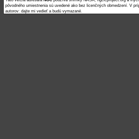
pôvodného umiestnenia sú uvedené ako bez licenčných obmedzení. V pr
autorov: dajte mi vedieť a budú vymazané.