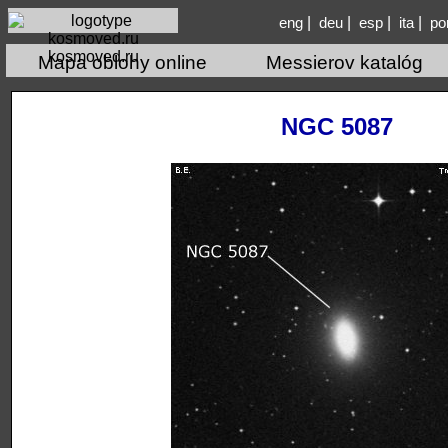
|
|
|
|
eng
deu
esp
ita
po
kosmoved.ru
Mapa oblohy online
Messierov katalóg
NGC 5087