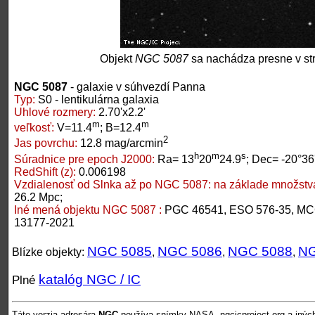
Objekt
NGC 5087
sa nachádza presne v st
NGC 5087
- galaxie v súhvezdí Panna
Typ:
S0 - lentikulárna galaxia
Uhlové rozmery:
2.70'x2.2'
m
m
veľkosť:
V=11.4
; B=12.4
2
Jas povrchu:
12.8 mag/arcmin
h
m
s
Súradnice pre epoch J2000:
Ra= 13
20
24.9
; Dec= -20°36
RedShift (z):
0.006198
Vzdialenosť od Slnka až po NGC 5087:
na základe množstva
26.2 Mpc;
Iné mená objektu NGC 5087 :
PGC 46541, ESO 576-35, MC
13177-2021
NGC 5085
NGC 5086
NGC 5088
NG
Blízke objekty:
,
,
,
katalóg NGC / IC
Plné
Táto verzia adresára
NGC
používa snímky NASA, ngcicproject.org a inýc