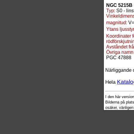
NGC 5215B
Typ:
S0 - lin
Vinkeldimens
magnitud:
V=
Ytans ljussty
Koordinater 
rödförskjutnin
Avståndet fr
Övriga namn
PGC 47888
Närliggande 
Katalo
Hela
I den här versi
Bilderna på plat
osäker, vänligen