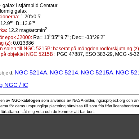
- galax i stjärnbild Centauri
sformig galax
ionerna:
1.20'x0.5'
m
m
12.9
; B=13.9
2
rka:
12.2 mag/arcmin
h
m
s
för epok J2000:
Ra= 13
35
9.7
; Dec= -33°29'2"
g (z):
0.013386
ån solen till NGC 5215B:
baserat på mängden rödförskjutning (z)
 på objektet NGC 5215B :
PGC 47887, ESO 383-29, MCG -5-32
NGC 5214A
NGC 5214
NGC 5215A
NGC 52
objekt:
,
,
,
g NGC / IC
onen av
NGC-katalogen
som används av NASA-bilder, ngcicproject.org och and
serna för deras ursprungliga placering hänvisas till som fria från licensbegrän
 författarna: Låt mig veta och de kommer att tas bort.