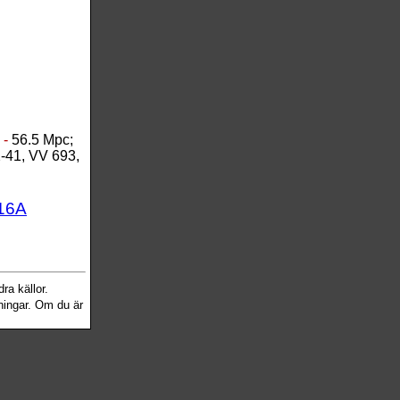
 -
56.5 Mpc;
-41, VV 693,
16A
ra källor.
sningar. Om du är