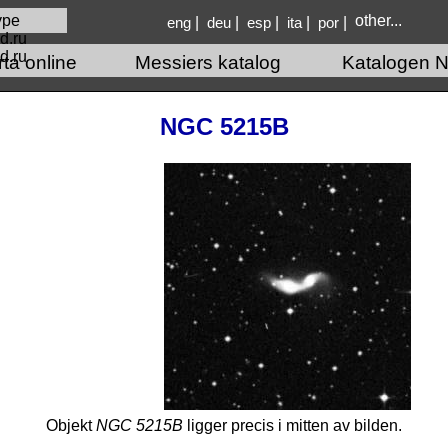
other...
|
|
|
|
|
eng
deu
esp
ita
por
d.ru
rta online
Messiers katalog
Katalogen N
NGC 5215B
Objekt
NGC 5215B
ligger precis i mitten av bilden.