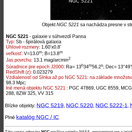
Objekt
NGC 5221
sa nachádza presne v st
NGC 5221
- galaxie v súhvezdí Panna
Typ:
Sb - špirálová galaxia
Uhlové rozmery:
1.60'x0.8'
m
m
veľkosť:
V=13.0
; B=13.8
2
Jas povrchu:
13.1 mag/arcmin
h
m
s
Súradnice pre epoch J2000:
Ra= 13
34
56.2
; Dec= 13°49'
RedShift (z):
0.023279
Vzdialenosť od Slnka až po NGC 5221:
na základe množstva
98.3 Mpc;
Iné mená objektu NGC 5221 :
PGC 47869, UGC 8559, MCG 
288, 8ZW 325, VV 315
NGC 5219
NGC 5220
NGC 5222-1
Blízke objekty:
,
,
,
katalóg NGC / IC
Plné
Táto verzia adresára
NGC
používa snímky NASA, ngcicproject.org a inýc