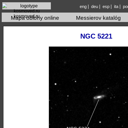
|
|
|
|
eng
deu
esp
ita
po
kosmoved.ru
Mapa oblohy online
Messierov katalóg
NGC 5221