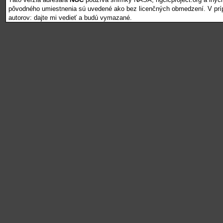
pôvodného umiestnenia sú uvedené ako bez licenčných obmedzení. V pr
autorov: dajte mi vedieť a budú vymazané.