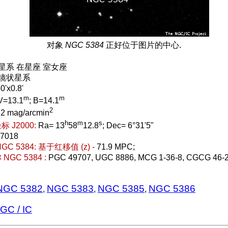
对象
NGC 5384
正好位于图片的中心.
 星系 在星座 室女座
 透镜状星系
0'x0.8'
m
m
V=13.1
; B=14.1
2
.2 mag/arcmin
h
m
s
 J2000:
Ra= 13
58
12.8
; Dec= 6°31'5"
17018
C 5384:
基于红移值 (z) -
71.9 MPC;
GC 5384 :
PGC 49707, UGC 8886, MCG 1-36-8, CGCG 46-
NGC 5382
NGC 5383
NGC 5385
NGC 5386
,
,
,
C / IC