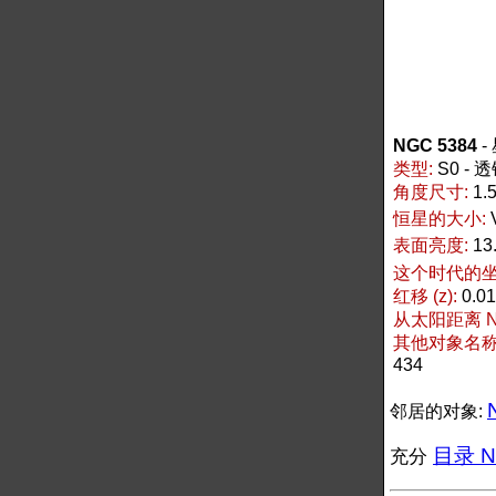
NGC 5384
-
类型:
S0 -
角度尺寸:
1.5
恒星的大小:
表面亮度:
13
这个时代的坐标
红移 (z):
0.0
从太阳距离 NG
其他对象名称 N
434
邻居的对象:
目录 NG
充分