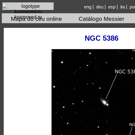
|
|
|
|
eng
deu
esp
ita
po
kosmoved.ru
Mapa do céu online
Catálogo Messier
NGC 5386