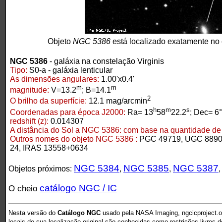
Objeto
NGC 5386
está localizado exatamente no
NGC 5386
- galáxia na constelação Virginis
Tipo:
S0-a - galáxia lenticular
As dimensões angulares:
1.00'x0.4'
m
m
magnitude:
V=13.2
; B=14.1
2
O brilho da superfície:
12.1 mag/arcmin
h
m
s
Coordenadas para época J2000:
Ra= 13
58
22.2
; Dec= 6
redshift (z):
0.014307
A distância do Sol a NGC 5386:
com base na quantidade de r
Outros nomes do objeto NGC 5386 :
PGC 49719, UGC 8890
24, IRAS 13558+0634
NGC 5384
NGC 5385
NGC 5387
Objetos próximos:
,
,
catálogo NGC / IC
O cheio
Nesta versão do
Catálogo NGC
usado pela NASA Imaging, ngcicproject.o
locais de sua localização original são conhecidas como restrições livres 