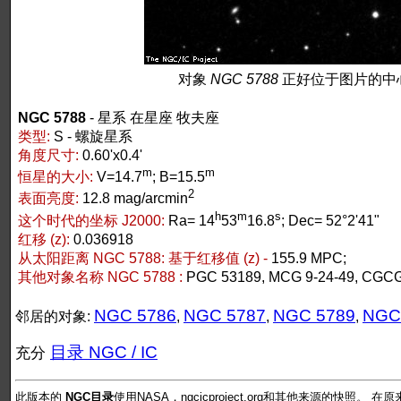
对象
NGC 5788
正好位于图片的中心
NGC 5788
- 星系 在星座 牧夫座
类型:
S - 螺旋星系
角度尺寸:
0.60'x0.4'
m
m
恒星的大小:
V=14.7
; B=15.5
2
表面亮度:
12.8 mag/arcmin
h
m
s
这个时代的坐标 J2000:
Ra= 14
53
16.8
; Dec= 52°2'41"
红移 (z):
0.036918
从太阳距离 NGC 5788:
基于红移值 (z) -
155.9 MPC;
其他对象名称 NGC 5788 :
PGC 53189, MCG 9-24-49, CGCG
NGC 5786
NGC 5787
NGC 5789
NGC
邻居的对象:
,
,
,
目录 NGC / IC
充分
此版本的
NGC目录
使用NASA，ngcicproject.org和其他来源的快照