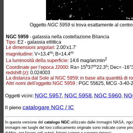
Oggetto
NGC 5959
si trova esattamente al centro
NGC 5959
- galassia nella costellazione Bilancia
Tipo:
E2 - galassia ellittica
Le dimensioni angolari:
2.00'x1.7'
m
m
magnitudine:
V=13.4
; B=14.4
2
La luminosità della superficie:
14.6 mag/arcmin
h
m
s
Coordinate per l'epoca J2000:
Ra= 15
37
22.3
; Dec= -16°
redshift (z):
0.024003
La distanza dal Sole al NGC 5959:
in base alla quantità di r
Altri nomi dell'oggetto NGC 5959 :
PGC 55625, MCG -3-40-2
NGC 5957
NGC 5958
NGC 5960
NG
Oggetti vicini:
,
,
,
catalogare NGC / IC
Il pieno
In questa versione del
catalogo NGC
utilizzato dalle immagini NASA, ngcic
immagini nei luoghi del loro collocamento originale sono indicate come prive 
dubbio, per favore agli autori: fatemi sapere e saranno rimossi.