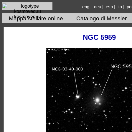
|
|
|
|
eng
deu
esp
ita
po
kosmoved.ru
Mappa stellare online
Catalogo di Messier
NGC 5959