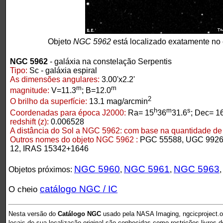
Objeto
NGC 5962
está localizado exatamente no
NGC 5962
- galáxia na constelação Serpentis
Tipo:
Sc - galáxia espiral
As dimensões angulares:
3.00'x2.2'
m
m
magnitude:
V=11.3
; B=12.0
2
O brilho da superfície:
13.1 mag/arcmin
h
m
s
Coordenadas para época J2000:
Ra= 15
36
31.6
; Dec= 1
redshift (z):
0.006528
A distância do Sol a NGC 5962:
com base na quantidade de r
Outros nomes do objeto NGC 5962 :
PGC 55588, UGC 9926
12, IRAS 15342+1646
NGC 5960
NGC 5961
NGC 5963
Objetos próximos:
,
,
catálogo NGC / IC
O cheio
Nesta versão do
Catálogo NGC
usado pela NASA Imaging, ngcicproject.o
locais de sua localização original são conhecidas como restrições livres 