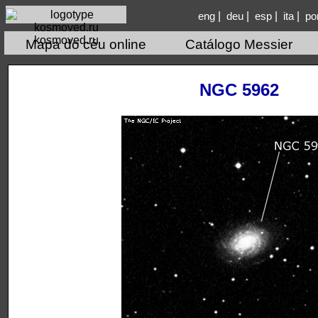
|
|
|
|
eng
deu
esp
ita
po
kosmoved.ru
Mapa do céu online
Catálogo Messier
NGC 5962