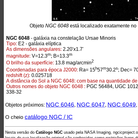
Objeto
NGC 6048
está localizado exatamente no
NGC 6048
- galáxia na constelação Ursae Minoris
Tipo:
E2 - galáxia elíptica
As dimensões angulares:
2.20'x1.7'
m
m
magnitude:
V=12.3
; B=13.3
2
O brilho da superfície:
13.8 mag/arcmin
h
m
s
Coordenadas para época J2000:
Ra= 15
57
30.2
; Dec= 7
redshift (z):
0.025718
A distância do Sol a NGC 6048:
com base na quantidade de r
Outros nomes do objeto NGC 6048 :
PGC 56484, UGC 1012
338-32
NGC 6046
NGC 6047
NGC 6049
Objetos próximos:
,
,
catálogo NGC / IC
O cheio
Nesta versão do
Catálogo NGC
usado pela NASA Imaging, ngcicproject.o
locais de sua localização original são conhecidas como restrições livres 