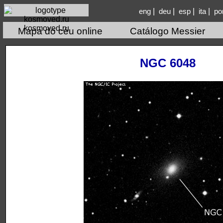
|
|
|
|
eng
deu
esp
ita
po
kosmoved.ru
Mapa do céu online
Catálogo Messier
NGC 6048