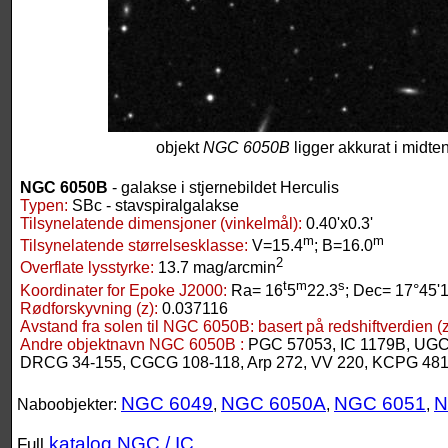
objekt
NGC 6050B
ligger akkurat i midten
NGC 6050B
- galakse i stjernebildet Herculis
Typen:
SBc - stavspiralgalakse
Tilsynelatende dimensjoner (vinkelmål):
0.40'x0.3'
m
m
Tilsynelatende størrelsesklasse:
V=15.4
; B=16.0
2
Overflate lysstyrke:
13.7 mag/arcmin
t
m
s
Koordinater for Epoke J2000:
Ra= 16
5
22.3
; Dec= 17°45'
Rødforskyvning (z):
0.037116
Avstand fra solen til NGC 6050B:
basert på redshiftverdien (z
Andre objektnavn NGC 6050B :
PGC 57053, IC 1179B, UGC
DRCG 34-155, CGCG 108-118, Arp 272, VV 220, KCPG 48
NGC 6049
NGC 6050A
NGC 6051
N
Naboobjekter:
,
,
,
katalog NGC / IC
Full