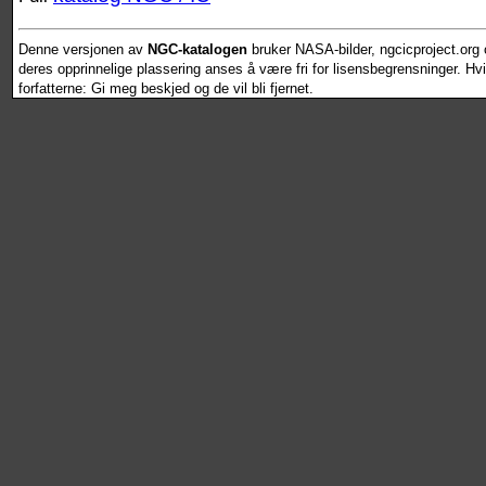
Denne versjonen av
NGC-katalogen
bruker NASA-bilder, ngcicproject.org o
deres opprinnelige plassering anses å være fri for lisensbegrensninger. Hvis
forfatterne: Gi meg beskjed og de vil bli fjernet.