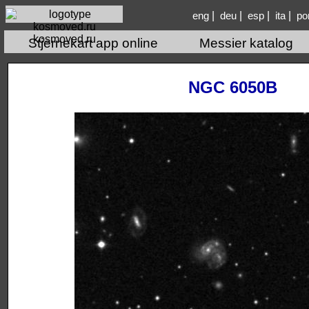
|
|
|
|
eng
deu
esp
ita
po
kosmoved.ru
Stjernekart app online
Messier katalog
NGC 6050B