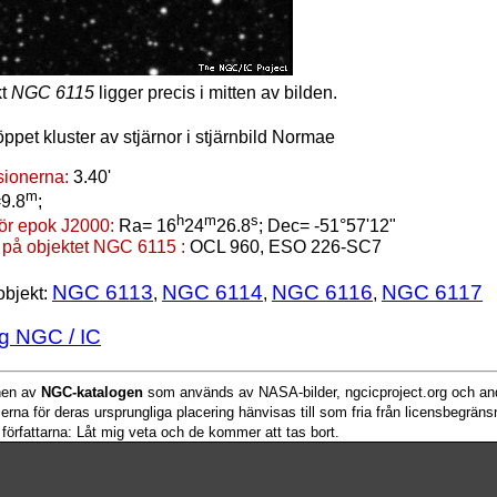
kt
NGC 6115
ligger precis i mitten av bilden.
öppet kluster av stjärnor i stjärnbild Normae
ionerna:
3.40'
m
9.8
;
h
m
s
för epok J2000:
Ra= 16
24
26.8
; Dec= -51°57'12"
 på objektet NGC 6115 :
OCL 960, ESO 226-SC7
NGC 6113
NGC 6114
NGC 6116
NGC 6117
objekt:
,
,
,
g NGC / IC
onen av
NGC-katalogen
som används av NASA-bilder, ngcicproject.org och and
serna för deras ursprungliga placering hänvisas till som fria från licensbegrän
 författarna: Låt mig veta och de kommer att tas bort.