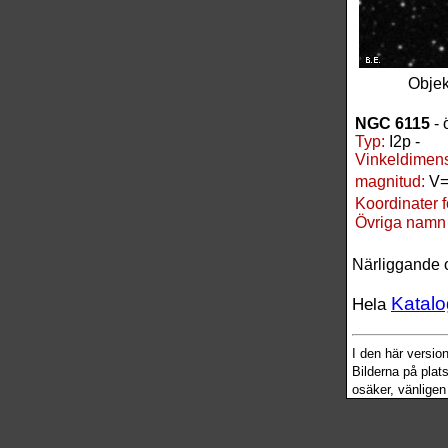
Obje
NGC 6115
- 
Typ:
I2p -
Vinkeldimens
magnitud:
V=
Koordinater 
Övriga namn
Närliggande 
Katalo
Hela
I den här versi
Bilderna på plat
osäker, vänligen