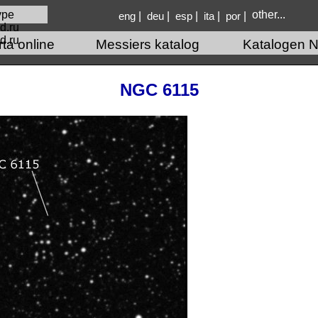
other...
|
|
|
|
|
eng
deu
esp
ita
por
d.ru
rta online
Messiers katalog
Katalogen N
NGC 6115