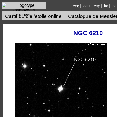
|
|
|
|
eng
deu
esp
ita
po
kosmoved.ru
Carte du ciel etoile online
Catalogue de Messie
NGC 6210