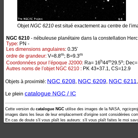
Objet
NGC 6210
est situé exactement au centre de l'im
NGC 6210
- nébuleuse planétaire dans la constellation Herc
Type:
PN -
Les dimensions angulaires:
0.35'
m
m
ordre de grandeur:
V=8.8
; B=9.3
h
m
s
Coordonnées pour l'époque J2000:
Ra= 16
44
29.5
; Dec=
Autres noms de l'objet NGC 6210 :
PK 43+37.1, CS=12.9
NGC 6208
NGC 6209
NGC 6211
Objets à proximité:
,
,
catalogue NGC / IC
Le plein
Cette version du
catalogue NGC
utilise des images de la NASA, ngcicproj
images dans les lieux de leur emplacement d'origine sont considérées comm
En cas de doute s'il vous plaît les auteurs: s'il vous plaît faites le moi sav