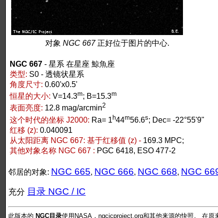
对象
NGC 667
正好位于图片的中心.
NGC 667
- 星系 在星座 鯨魚座
类型:
S0 - 透镜状星系
角度尺寸:
0.60'x0.5'
m
m
恒星的大小:
V=14.3
; B=15.3
2
表面亮度:
12.8 mag/arcmin
h
m
s
这个时代的坐标 J2000:
Ra= 1
44
56.6
; Dec= -22°55'9"
红移 (z):
0.040091
从太阳距离 NGC 667:
基于红移值 (z) -
169.3 MPC;
其他对象名称 NGC 667 :
PGC 6418, ESO 477-2
NGC 665
NGC 666
NGC 668
NGC 66
邻居的对象:
,
,
,
目录 NGC / IC
充分
此版本的
NGC目录
使用NASA，ngcicproject.org和其他来源的快照